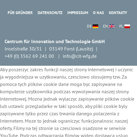
FÜR GRÜNDER
DATENSCHUTZ
IMPRESSUM
O NAS
KONTAKTY
DE
EN
PL
Centrum für Innovation und Technologie GmbH
Inselstraße 30/31
03149 Forst (Lausitz)
+49 (0) 3562 69 241 00
info@cit-wfg.de
Aby poszerzyc zakres funkcji naszej strony internetowej i uczynic
ja wygodniejsza w uzytkowaniu, czesciowo stosujemy tzw. Za
pomoca tych plików cookie dane moga byc zapisywane na
komputerze uzytkownika podczas wywolywania naszej strony
internetowej. Mozna jednak wylaczyc zapisywanie plików cookie
lub ustawic przegladarke w taki sposób, aby pliki cookie byly
zapisywane tylko przez czas trwania danego polaczenia z
Internetem. Moze to jednak ograniczyc funkcjonalnosc naszej
oferty. Filmy na tej stronie sa czesciowo osadzone w serwisie
YouTube. Podczas odtwarzania filmów wideo dostawca uslug