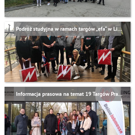
Podróż studyjna w ramach targów „efa“ w Lipsku w dniach 18.-20.09.2019
Informacja prasowa na temat 19 Targów Pracy w Dreźnie