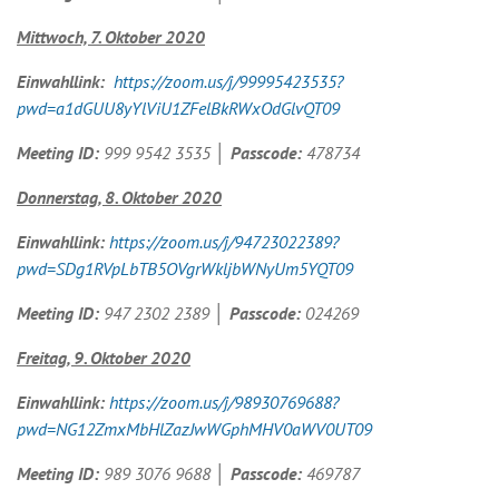
Mittwoch, 7.
Oktober
2020
Einwahllink:
https://zoom.us/j/99995423535?
pwd=a1dGUU8yYlViU1ZFelBkRWxOdGlvQT09
Meeting ID:
999 9542 3535
│ Passcode:
478734
Donnerstag, 8.
Oktober
2020
Einwahllink:
https://zoom.us/j/94723022389?
pwd=SDg1RVpLbTB5OVgrWkljbWNyUm5YQT09
Meeting ID:
947 2302 2389
│ Passcode:
024269
Freitag, 9.
Oktober
2020
Einwahllink:
https://zoom.us/j/98930769688?
pwd=NG12ZmxMbHlZazJwWGphMHV0aWV0UT09
Meeting ID:
989 3076 9688
│ Passcode:
469787