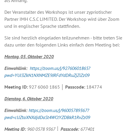
als Anhang.
Der Veranstalter des Workshops ist unser zypriotischer
Partner IMH C.S.C LIMITED. Der Workshop wird über Zoom
und in englischer Sprache stattfinden.
Sie sind herzlich eingeladen teilzunehmen - bitte treten Sie
dazu unter den folgenden Links einfach dem Meeting bei:
Montag
, 05. Oktober
2020
Einwahllink:
https://zoom.us/j/92760601865?
pwd=YUl3ZkN1NXNMZE9JRFdYdDRuZjZiZz09
Meeting ID:
927 6060 1865 │
Passcode:
184774
Dienstag, 6.
Oktober
2020
Einwahllink:
https://zoom.us/j/96005789367?
pwd=cUZtaXNXdjdDaSt4WCtYZDBkR1RvZz09
Meeting ID:
960 0578 9367
│ Passcode:
677401